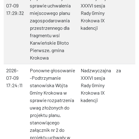
07-09
sprawie uchwalenia
XXXVI sesja
17:29:32
miejscowego planu
Rady Gminy
zagospodarowania
Krokowa IX
przestrzennego dla
kadencji
fragmentu wsi
Karwieńskie Błoto
Pierwsze, gmina
Krokowa
2026-
Ponowne głosowanie
Nadzwyczajna
za
07-09
-Podtrzymanie
XXXVI sesja
17:24:11
stanowiska Wójta
Rady Gminy
Gminy Krokowa w
Krokowa IX
sprawie rozpatrzenia
kadencji
uwag złożonych do
projektu planu,
stanowiącego
załącznik nr 2 do
projektu uchwały w