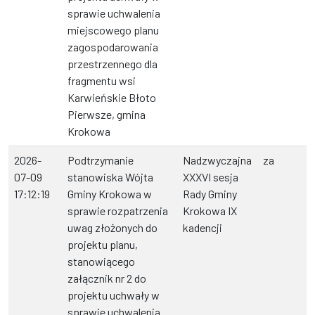
sprawie uchwalenia
miejscowego planu
zagospodarowania
przestrzennego dla
fragmentu wsi
Karwieńskie Błoto
Pierwsze, gmina
Krokowa
2026-
Podtrzymanie
Nadzwyczajna
za
07-09
stanowiska Wójta
XXXVI sesja
17:12:19
Gminy Krokowa w
Rady Gminy
sprawie rozpatrzenia
Krokowa IX
uwag złożonych do
kadencji
projektu planu,
stanowiącego
załącznik nr 2 do
projektu uchwały w
sprawie uchwalenia