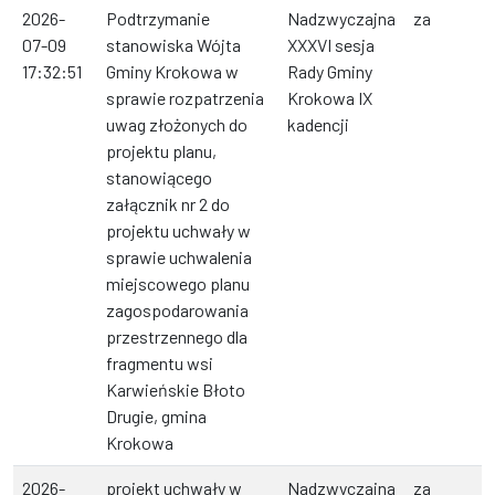
2026-
Podtrzymanie
Nadzwyczajna
za
07-09
stanowiska Wójta
XXXVI sesja
17:32:51
Gminy Krokowa w
Rady Gminy
sprawie rozpatrzenia
Krokowa IX
uwag złożonych do
kadencji
projektu planu,
stanowiącego
załącznik nr 2 do
projektu uchwały w
sprawie uchwalenia
miejscowego planu
zagospodarowania
przestrzennego dla
fragmentu wsi
Karwieńskie Błoto
Drugie, gmina
Krokowa
2026-
projekt uchwały w
Nadzwyczajna
za