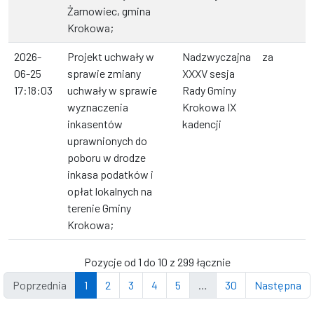
Żarnowiec, gmina
Krokowa;
2026-
Projekt uchwały w
Nadzwyczajna
za
06-25
sprawie zmiany
XXXV sesja
17:18:03
uchwały w sprawie
Rady Gminy
wyznaczenia
Krokowa IX
inkasentów
kadencji
uprawnionych do
poboru w drodze
inkasa podatków i
opłat lokalnych na
terenie Gminy
Krokowa;
Pozycje od 1 do 10 z 299 łącznie
Poprzednia
1
2
3
4
5
…
30
Następna