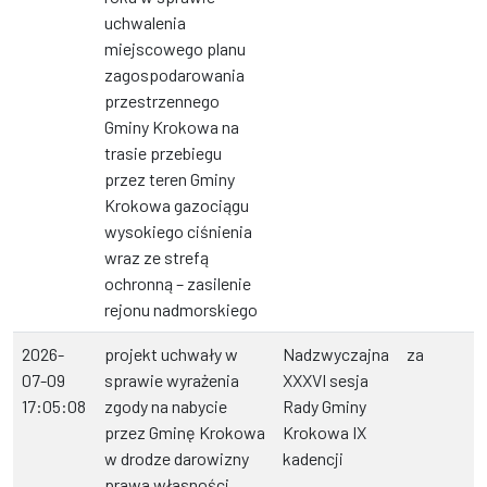
uchwalenia
miejscowego planu
zagospodarowania
przestrzennego
Gminy Krokowa na
trasie przebiegu
przez teren Gminy
Krokowa gazociągu
wysokiego ciśnienia
wraz ze strefą
ochronną – zasilenie
rejonu nadmorskiego
2026-
projekt uchwały w
Nadzwyczajna
za
07-09
sprawie wyrażenia
XXXVI sesja
17:05:08
zgody na nabycie
Rady Gminy
przez Gminę Krokowa
Krokowa IX
w drodze darowizny
kadencji
prawa własności