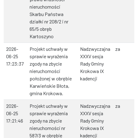
nieruchomości
Skarbu Państwa
działki nr 208/2 i nr
65/5 obręb
Kartoszyno
2026-
Projekt uchwały w
Nadzwyczajna
za
06-25
sprawie wyrażenia
XXXV sesja
17:23:37
zgody na zbycie
Rady Gminy
nieruchomości
Krokowa IX
położonej w obrębie
kadencji
Karwieńskie Błota,
gmina Krokowa.
2026-
Projekt uchwały w
Nadzwyczajna
za
06-25
sprawie wyrażenia
XXXV sesja
17:21:46
zgody na zbycie
Rady Gminy
nieruchomości nr
Krokowa IX
587/3 w obrębie
kadencji