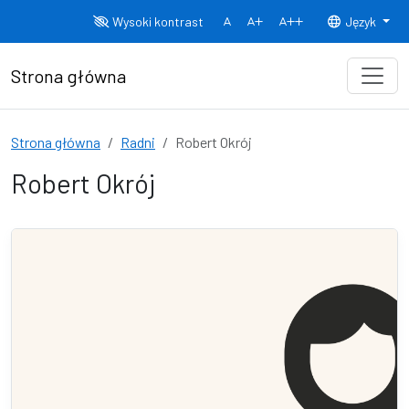
Przejdź do treści
Wysoki kontrast
Język
Normalny rozmiar czcionki
Rozmiar czcionki 150%
Rozmiar czcionki
Strona główna
Strona główna
Radni
Robert Okrój
Robert Okrój