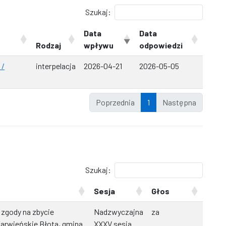
Szukaj:
Data
Data
Rodzaj
wpływu
odpowiedzi
 /
interpelacja
2026-04-21
2026-05-05
Poprzednia
1
Następna
Szukaj:
Sesja
Głos
 zgody na zbycie
Nadzwyczajna
za
arwieńskie Błota, gmina
XXXV sesja