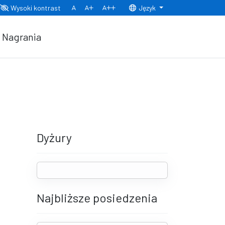
Wysoki kontrast
Język
Normalny rozmiar czcionki
Rozmiar czcionki 150%
Rozmiar czcionki 200%
Nagrania
Dyżury
Najbliższe posiedzenia