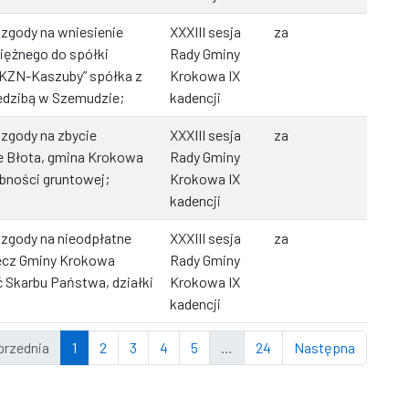
 zgody na wniesienie
XXXIII sesja
za
iężnego do spółki
Rady Gminy
„KZN-Kaszuby” spółka z
Krokowa IX
edzibą w Szemudzie;
kadencji
 zgody na zbycie
XXXIII sesja
za
e Błota, gmina Krokowa
Rady Gminy
ebności gruntowej;
Krokowa IX
kadencji
 zgody na nieodpłatne
XXXIII sesja
za
zecz Gminy Krokowa
Rady Gminy
 Skarbu Państwa, działki
Krokowa IX
kadencji
przednia
1
2
3
4
5
…
24
Następna