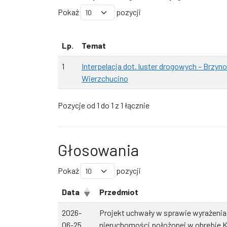
Pokaż
pozycji
Lp.
Temat
1
Interpelacja dot. luster drogowych – Brzyno
Wierzchucino
Pozycje od 1 do 1 z 1 łącznie
Głosowania
Pokaż
pozycji
Data
Przedmiot
2026-
Projekt uchwały w sprawie wyrażenia
06-25
nieruchomości położonej w obrębie K