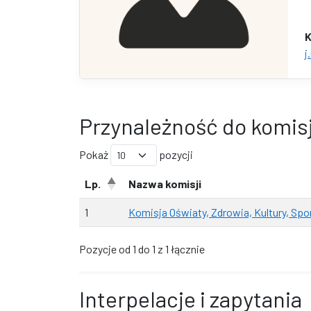
K
j
Przynależność do komisj
Pokaż
pozycji
Lp.
Nazwa komisji
1
Komisja Oświaty, Zdrowia, Kultury, Spor
Pozycje od 1 do 1 z 1 łącznie
Interpelacje i zapytania