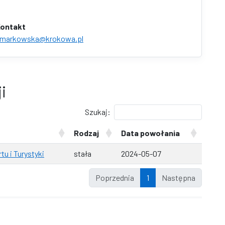
ontakt
.markowska@krokowa.pl
i
Szukaj:
Rodzaj
Data powołania
tu i Turystyki
stała
2024-05-07
Poprzednia
1
Następna